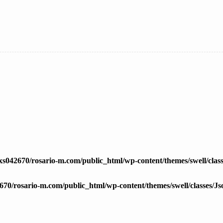
xs042670/rosario-m.com/public_html/wp-content/themes/swell/cla
670/rosario-m.com/public_html/wp-content/themes/swell/classes/