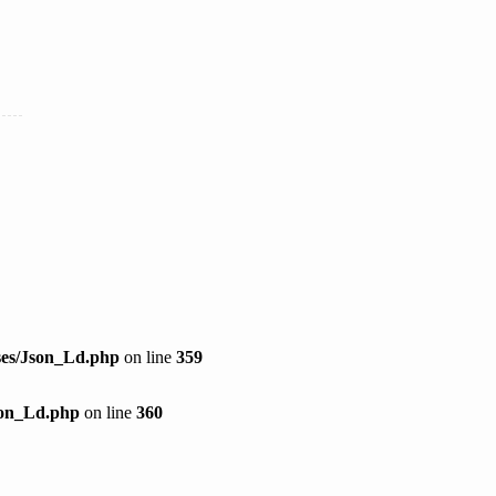
sses/Json_Ld.php
on line
359
Json_Ld.php
on line
360