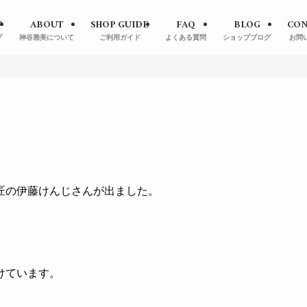
P
ABOUT
SHOP GUIDE
FAQ
BLOG
CON
プ
神谷雅美について
ご利用ガイド
よくある質問
ショップブログ
お問
匠の伊藤けんじさんが出ました。
。
けています。