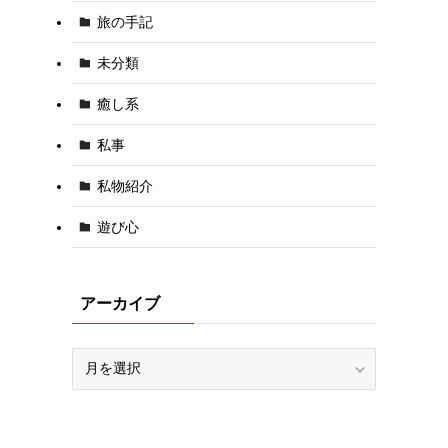
旅の手記
未分類
癒し系
私事
私物紹介
遊び心
アーカイブ
ア
ー
カ
イ
ブ